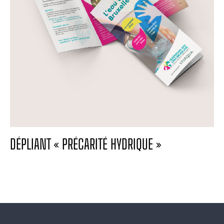
DÉPLIANT « PRÉCARITÉ HYDRIQUE »
DÉPLIANT « PRÉCARITÉ HYDRIQUE »