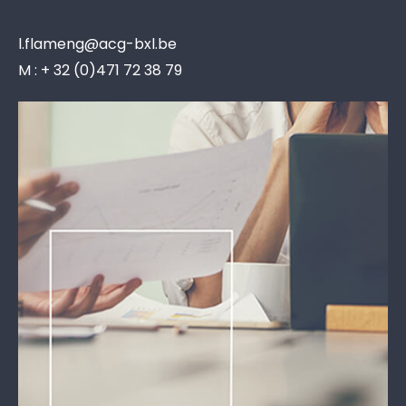
l.flameng@acg-bxl.be
M : + 32 (0)471 72 38 79