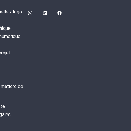
uelle / logo
hique
 numérique
projet
n matière de
e
ité
gales