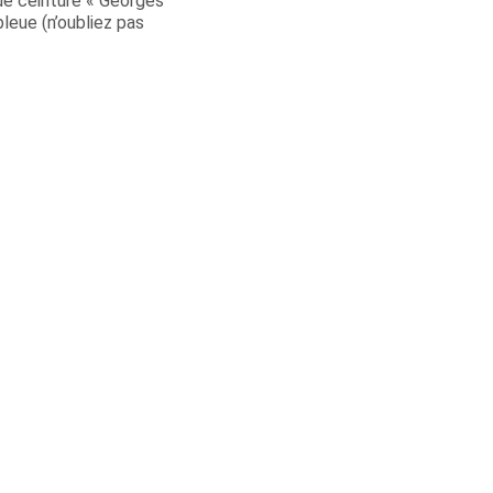
de ceinture « Georges
bleue (n’oubliez pas