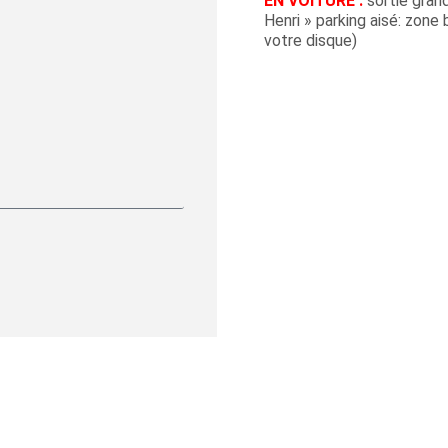
EN VOITURE :
sortie gran
Henri » parking aisé: zone 
votre disque)