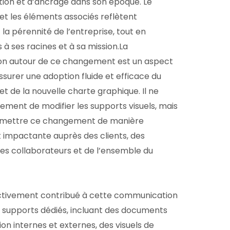
ion et d’ancrage dans son époque. Le
et les éléments associés reflètent
t la pérennité de l’entreprise, tout en
s à ses racines et à sa mission.La
n autour de ce changement est un aspect
ssurer une adoption fluide et efficace du
t de la nouvelle charte graphique. Il ne
lement de modifier les supports visuels, mais
nsmettre ce changement de manière
t impactante auprès des clients, des
des collaborateurs et de l’ensemble du
ctivement contribué à cette communication
 supports dédiés, incluant des documents
tion internes et externes, des visuels de