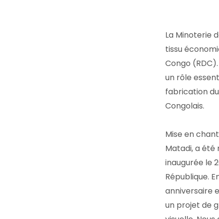
La Minoterie 
tissu économi
Congo (RDC). V
un rôle essenti
fabrication du
Congolais.
Mise en chanti
Matadi, a été 
inaugurée le 
République. E
anniversaire e
un projet de g