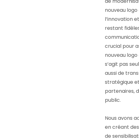
de modernisat
nouveau logo 
l’innovation e
restant fidèle
communicatio
crucial pour a
nouveau logo e
s’agit pas seu
aussi de tra
stratégique e
partenaires, 
public.
Nous avons a
en créant des
de sensibilisa